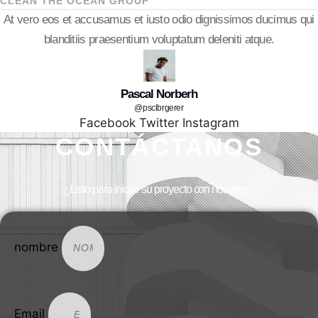
CLEAN THE OCEAN GROUP
At vero eos et accusamus et iusto odio dignissimos ducimus qui
blanditiis praesentium voluptatum deleniti atque.
Pascal Norberh
@psclbrgerer
Facebook
Twitter
Instagram
CONTÁCTANOS
¿Listo para iniciar su proyecto con nosotros?​
nombre
Email